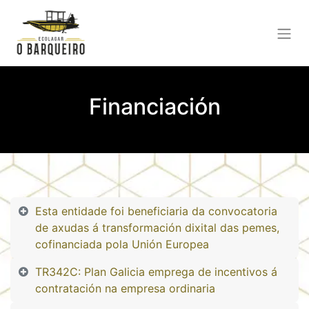
Financiación
Esta entidade foi beneficiaria da convocatoria
de axudas á transformación dixital das pemes,
cofinanciada pola Unión Europea
TR342C: Plan Galicia emprega de incentivos á
contratación na empresa ordinaria